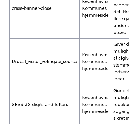
Københavns
banner,
crisis-banner-close
Kommunes
det ikk
hjemmeside
flere g
under d
besøg
Giver d
muligh
Københavns
at afgi
Drupal_visitor_votingapi_source
Kommunes
stemm
hjemmeside
indsen
idéer
Gør de
Københavns
muligt
SESS-32-digits-and-letters
Kommunes
redaktør
hjemmeside
adgang 
sikret 