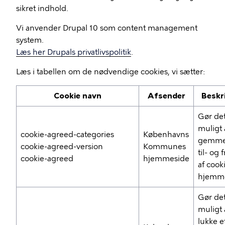
sikret indhold.
Vi anvender Drupal 10 som content management
system.
Læs her Drupals privatlivspolitik
.
Læs i tabellen om de nødvendige cookies, vi sætter:
Cookie navn
Afsender
Beskr
Gør de
muligt 
cookie-agreed-categories
Københavns
gemme
cookie-agreed-version
Kommunes
til- og 
cookie-agreed
hjemmeside
af cook
hjemm
Gør de
muligt 
lukke e