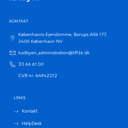
KONTAKT
Københavns Ejendomme, Borups Allé 177,
2400 København NV
kodbyen_administration@kff.kk.dk
33 66 61 00
CVR nr: 64942212
LINKS
Kontakt
HelpDesk