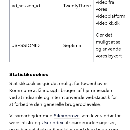
video fra
ad_session_id
TwentyThree
vores
videoplatform
video.kk.dk
Gør det
muligt at se
JSESSIONID
Septima
og anvende
vores bykort
Statistikcookies
Statistikcookies gør det muligt for Københavns
Kommune at få indsigt i brugen af hjemmesiden
ved at indsamle og internt anvende webstatistik for
at forbedre den generelle brugeroplevelse.
Vi samarbejder med
Siteimprove
som leverandør for
webstatistik og
Userindex
til spørgeundersøgelser,
og vi har databehandleraftaler med dem begge om