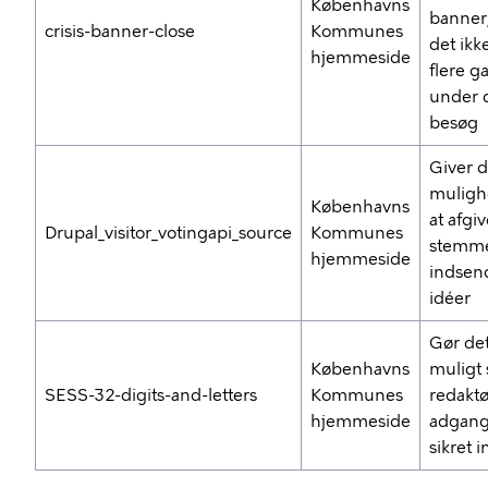
Københavns
banner,
crisis-banner-close
Kommunes
det ikk
hjemmeside
flere g
under d
besøg
Giver d
muligh
Københavns
at afgi
Drupal_visitor_votingapi_source
Kommunes
stemm
hjemmeside
indsen
idéer
Gør de
Københavns
muligt
SESS-32-digits-and-letters
Kommunes
redaktør
hjemmeside
adgang 
sikret 