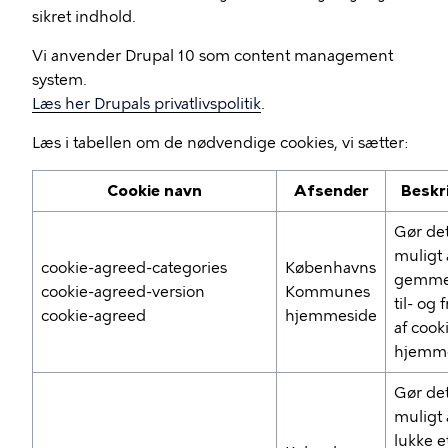
sikret indhold.
Vi anvender Drupal 10 som content management
system.
Læs her Drupals privatlivspolitik
.
Læs i tabellen om de nødvendige cookies, vi sætter:
Cookie navn
Afsender
Beskr
Gør de
muligt 
cookie-agreed-categories
Københavns
gemme
cookie-agreed-version
Kommunes
til- og 
cookie-agreed
hjemmeside
af cook
hjemm
Gør de
muligt 
lukke e