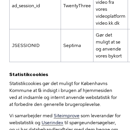
video fra
ad_session_id
TwentyThree
vores
videoplatform
video.kk.dk
Gør det
muligt at se
JSESSIONID
Septima
og anvende
vores bykort
Statistikcookies
Statistikcookies gør det muligt for Københavns
Kommune at få indsigt i brugen af hjemmesiden
ved at indsamle og internt anvende webstatistik for
at forbedre den generelle brugeroplevelse.
Vi samarbejder med
Siteimprove
som leverandør for
webstatistik og
Userindex
til spørgeundersøgelser,
og vi har databehandleraftaler med dem begge om