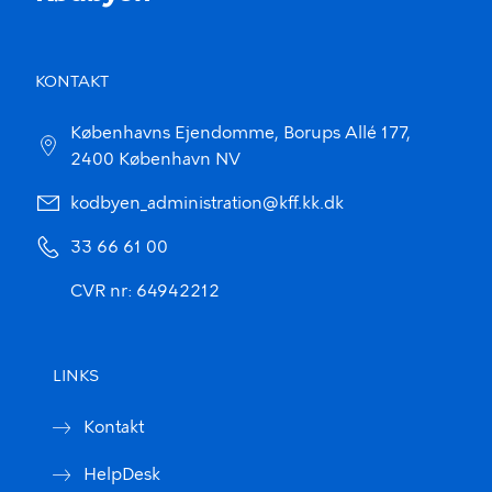
KONTAKT
Københavns Ejendomme, Borups Allé 177,
2400 København NV
kodbyen_administration@kff.kk.dk
33 66 61 00
CVR nr: 64942212
LINKS
Kontakt
HelpDesk